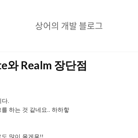
상
상어의 개발 블로그
어
의
개
Lite와 Realm 장단점
발
블
로
다.
그
를 하는 것 같네요.. 하하핳
도 많이 올게용!!