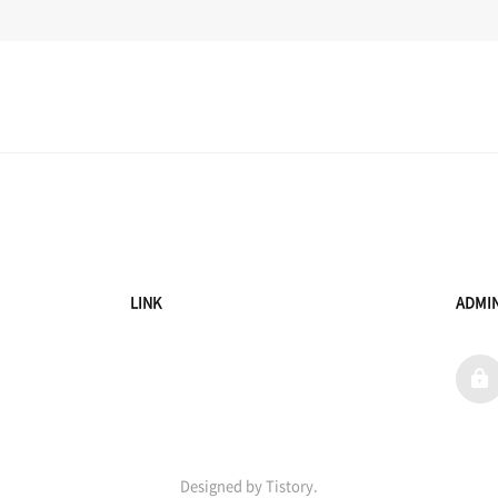
LINK
ADMI
admi
Designed by Tistory.