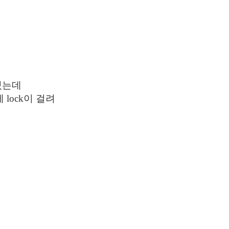
 있는데
B에 lock이 걸려