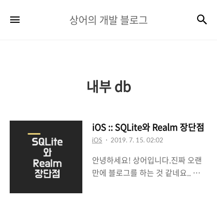
상
검
메뉴
상어의 개발 블로그
어
의
개
발
내부 db
블
로
iOS :: SQLite와 Realm 장단점
그
iOS
2019. 7. 15. 02:02
안녕하세요! 상어입니다.진짜 오랜
만에 블로그를 하는 것 같네요.. 하하
핳네.....ㅠㅠ 앞으로는 가벼운 글로
도 많이 올게용!! 그리하여 첫 가벼
운? 글은 SQLite와 Realm 장단점