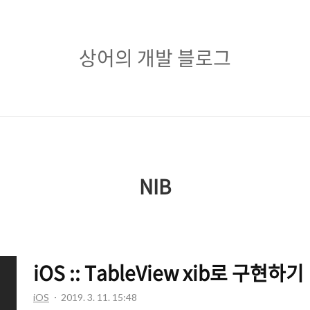
상
상어의 개발 블로그
어
의
개
발
블
NIB
로
그
iOS :: TableView xib로 구현하기
iOS
2019. 3. 11. 15:48