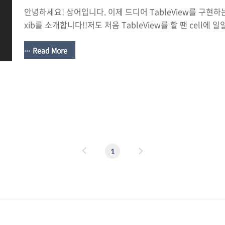
안녕하세요! 상어입니다. 이제 드디어 TableView를 구현
xib를 소개합니다!!저도 처음 TableView를 할 땐 cell에 
후는 요것만 사용해요 ㅎㅎ관리가 넘나 편하다눙~> Int { return 5
tableView: UITableView, cellForRowAt indexPath: Ind
Read More
UITableViewCell { guard let cell =
tableView.dequeueReusableCell(withIdentifier: "shark
indexPath) as? SharkTableViewCell else { return UITab
이
다
1
전
음