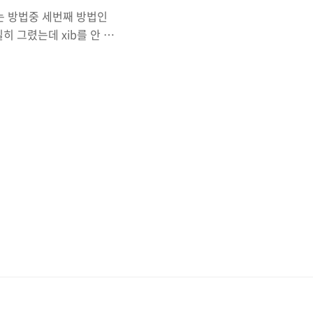
하는 방법중 세번째 방법인
일일히 그렸는데 xib를 안 이
 } func tableView(_
exPath) ->
TableCell", for:
leViewCell()..