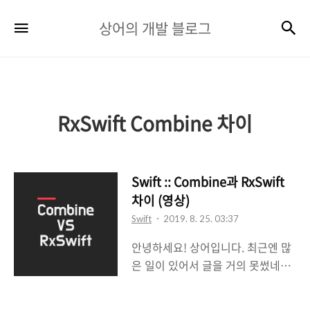
상
검
메뉴
상어의 개발 블로그
어
의
개
발
RxSwift Combine 차이
블
로
Swift :: Combine과 RxSwift
그
차이 (영상)
Swift
2019. 8. 25. 03:37
안녕하세요! 상어입니다. 최근엔 많
은 일이 있어서 글을 거의 못썼네요
ㅠㅠ 아효아효,, 얼마전에 제가 'let
us: Go! 2019 Summer'에서 발표