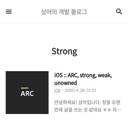
상
검
메뉴
상어의 개발 블로그
어
의
개
발
Strong
블
로
iOS :: ARC, strong, weak,
그
unowned
iOS
2020. 4. 28. 01:31
안녕하세요! 상어입니다. 정말 오랜
만에 글을 쓰는 것 같네요 ㅎㅎ 자주
써야지 써야지 생각하다가도 이래저
래 바빠서 제대로 못 들어오는 것 같