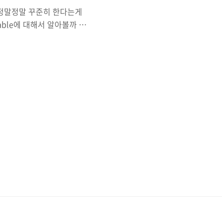
 정말정말 꾸준히 한다는게
able에 대해서 알아볼까 합
이후부터는 Codable만 쓰네
odable Codable은
able과 Decodable이란,
토콜로 바꿔주는 것
것 입니다. 무슨 말인지 이해가