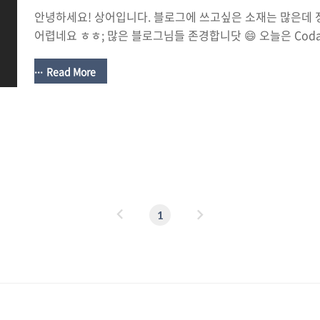
안녕하세요! 상어입니다. 블로그에 쓰고싶은 소재는 많은데
어렵네요 ㅎㅎ; 많은 블로그님들 존경합니닷 😄 오늘은 Cod
니다. swift4에서 나왔는데 저도 Codable에 대해 알고 난 
요. 넘나 편한것!!!!! 그럼 Codable을 알아보러 가볼까여?~ C
Read More
Encodable과 Decodable이 합쳐진거랍니다. 여기서 Encod
Encodable -> data를 Encoder에서 변환해주려는 프로
Decodable -> data를 원하는 모델로 Decode 해주는 
잘 안되신다구요?! json을 예로 들자면, Enc..
이
다
1
전
음