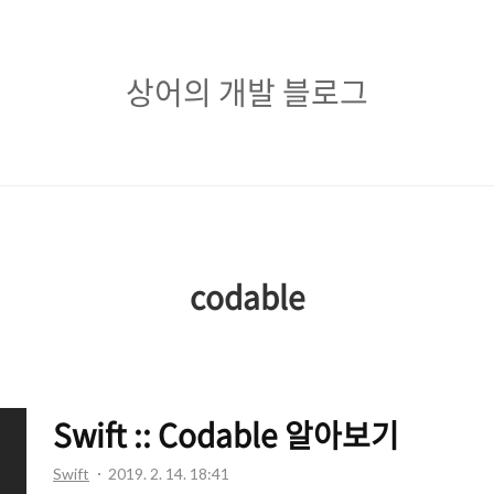
상
상어의 개발 블로그
어
의
개
발
블
codable
로
그
Swift :: Codable 알아보기
Swift
2019. 2. 14. 18:41