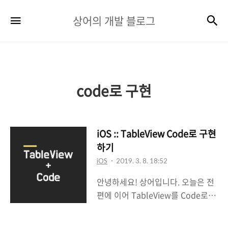
상
검
메뉴
상어의 개발 블로그
어
의
개
발
code로 구현
블
로
iOS :: TableView Code로 구현
그
하기
iOS
2019. 3. 8. 18:52
안녕하세요! 상어입니다. 오늘은 전
편에 이어 TableView를 Code로 구
현하는 내용을 다뤄보겠습니다.저는
개인적으로 Storyboard를 애용하