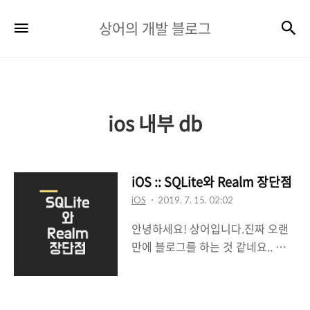
상
검
메뉴
상어의 개발 블로그
어
의
개
발
ios 내부 db
블
로
iOS :: SQLite와 Realm 장단점
그
iOS
2019. 7. 15. 02:02
안녕하세요! 상어입니다.진짜 오랜
만에 블로그를 하는 것 같네요.. 하하
핳네.....ㅠㅠ 앞으로는 가벼운 글로
도 많이 올게용!! 그리하여 첫 가벼
운? 글은 SQLite와 Realm 장단점