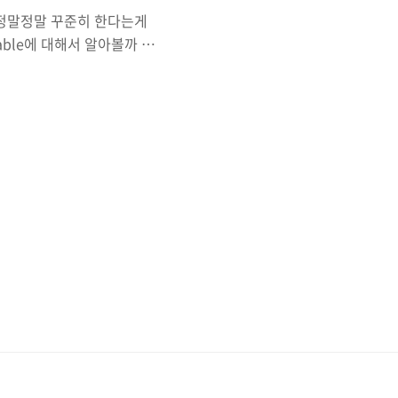
 정말정말 꾸준히 한다는게
able에 대해서 알아볼까 합
이후부터는 Codable만 쓰네
odable Codable은
able과 Decodable이란,
토콜로 바꿔주는 것
것 입니다. 무슨 말인지 이해가