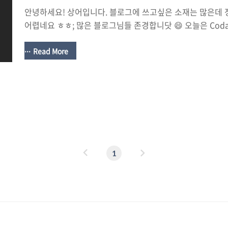
안녕하세요! 상어입니다. 블로그에 쓰고싶은 소재는 많은데
어렵네요 ㅎㅎ; 많은 블로그님들 존경합니닷 😄 오늘은 Cod
니다. swift4에서 나왔는데 저도 Codable에 대해 알고 난 
요. 넘나 편한것!!!!! 그럼 Codable을 알아보러 가볼까여?~ C
Read More
Encodable과 Decodable이 합쳐진거랍니다. 여기서 Encod
Encodable -> data를 Encoder에서 변환해주려는 프로
Decodable -> data를 원하는 모델로 Decode 해주는 
잘 안되신다구요?! json을 예로 들자면, Enc..
이
다
1
전
음