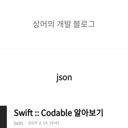
상
상어의 개발 블로그
어
의
개
발
블
json
로
그
Swift :: Codable 알아보기
Swift
2019. 2. 14. 18:41