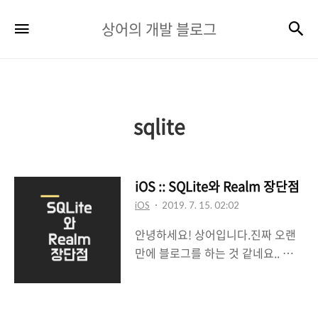
상
검
메뉴
상어의 개발 블로그
어
의
개
발
sqlite
블
로
iOS :: SQLite와 Realm 장단점
그
iOS
2019. 7. 15. 02:02
안녕하세요! 상어입니다.진짜 오랜
만에 블로그를 하는 것 같네요.. 하하
핳네.....ㅠㅠ 앞으로는 가벼운 글로
도 많이 올게용!! 그리하여 첫 가벼
운? 글은 SQLite와 Realm 장단점