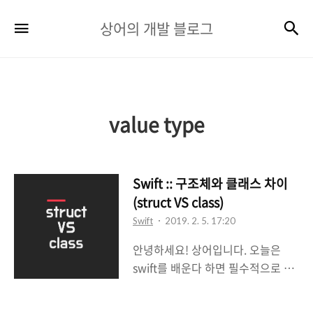
상
검
메뉴
상어의 개발 블로그
어
의
개
발
value type
블
로
Swift :: 구조체와 클래스 차이
그
(struct VS class)
Swift
2019. 2. 5. 17:20
안녕하세요! 상어입니다. 오늘은
swift를 배운다 하면 필수적으로 알
아야 하는 개념인struct와 class에
대해 써볼까합니다 :-) struct와